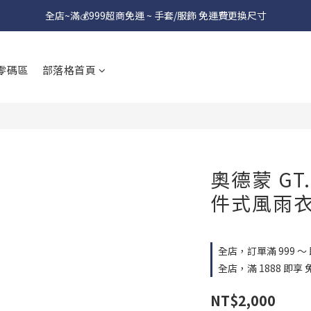
全店~滿💰999超商免運 ~ 手套/服飾 免運費更換尺寸
零碼區
部落格首頁
奧德蒙 GT
件式風雨衣
全店，訂單滿 999 ～
全店，滿 1888 即享 
NT$2,000