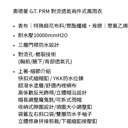
奧德蒙 G.T. PRM 對流透氣兩件式風雨衣
表布｜特殊麻花布料/聚酯纖維·背膠｜聚氯乙
耐水壓10000mmH2O
三層門襟防水設計
對流孔-鰓裂技術
(胸前/腋下/背部透氣孔)
上著-細節介紹
快扣式縮帽釦 /
YKK防水拉鍊
超潑水塗層/
舒適內裡網布
高係數反光飾條/
立體帽沿設計
帽長調整魔鬼氈/
可拆式雨帽
收納式脖圍設計/
領圍大小調整釦
袋蓋左右斜口袋/
雙層防水手袖子
立體修身拼接剪裁/
下擺縮釦按壓釦