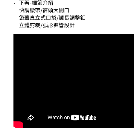
下著-細節介紹
快調腰帶/褲頭大開口
袋蓋直立式口袋/褲長調整釦
立體剪裁/弧形褲管設計