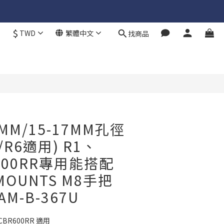
$
TWD
繁體中文
找商品
立即購買
.1MM/15-17MM孔徑
/R6適用) R1、
600RR專用能搭配
MOUNTS M8手把
M-B-367U
、CBR600RR 適用