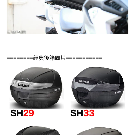
========經典後箱圖片===========