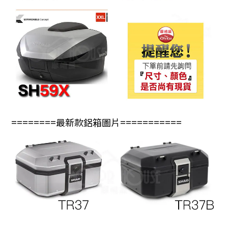
========最新款鋁箱圖片===========