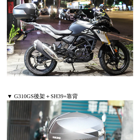
▼ G310GS後架＋SH39+靠背