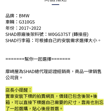
品牌：BMW
車輛：G310GS
年份：2017~2022
SHAD原廠後架料號：
W0GG37ST (轉接座)
SHAD行李箱：可根據自己的安裝需求選擇大小。
=======幫你一起選擇=======
摩崎屋為SHAD總代理認證經銷商，商品一律銷售
公司貨。
店長小提醒：
實車安裝下標的拍賣網頁，價錢已包含後架+後
箱，可以直接下標選自己需要的尺寸，靠背也別忘
了一起選購，貼心後座首選。