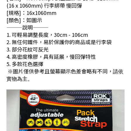
(16 x 1060mm) 行李綁帶 慢回彈
[規格]：16x1060mm
[顏色]：如圖示
———說明———
1. 可輕易調整長度，30cm - 106cm
2. 無任何鐵件，易於保護你的商品或是行李袋
3. 部分花紋可反光
4. 高密度橡膠，具有延展，慢回彈特性
5. 多款花色選擇
※圖片僅供參考且螢幕顯示色差會略有不同，
請依
實物為主。