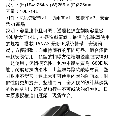
尺寸：(H)194~264 × (W)256 × (D)326mm
容量：10L~14L
附件：K系統繫帶×1、防雨罩×1、連接扣×2、安全
帶×1產品
說明：容量適中且可調，透過拉鍊立刻將容量從
10L放大至14L，外殼造型流線，最適合街跑車使用
的規格。搭載 TANAX 最新 K系統繫帶，安裝簡
易，方便調整，亦維持應有的牢固可靠。適合多數
車款安裝使用，預留的扣環方便增加後座包或網繩
一起使用，保留擴充性。包包本體材質為1680D尼
龍，耐磨耐操防潑水，上蓋殼為聚碳酸酯材質，堅
固耐用不變形；遇上大雨可使用內附的防雨罩，耐
候性能更加提升。整體而言，全天候的設計與優異
的收納功能，絕對是旅行中不可或缺的好包包。日
本原廠授權進口經銷，現貨在台。