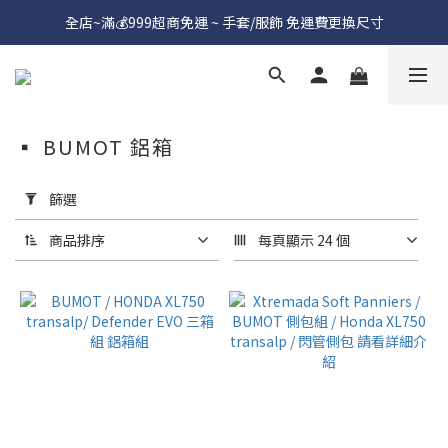
全店~滿💰999超商免運 ~ 手套/服飾 免運費更換尺寸
▪︎ BUMOT 鋁箱
套
用
篩選
篩
選
商品排序
每頁顯示 24 個
(0/20)
價格
(NT$)
~