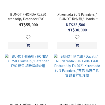
BUMOT / HONDA XL750
Xtremada Soft Panniers /
transalp/ Defender EVO 三
BUMOT 側包組 / Honda
箱組 鋁箱組
XL750 transalp / 閃管側包
NT$55,000
NT$33,500 ~
請看詳細介紹
NT$38,000