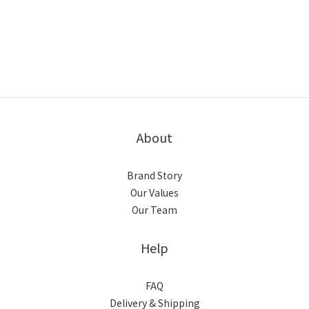
About
Brand Story
Our Values
Our Team
Help
FAQ
Delivery & Shipping