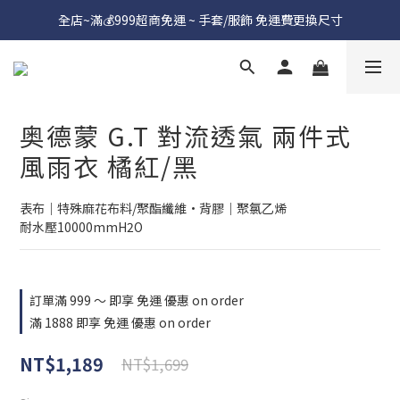
全店~滿💰999超商免運 ~ 手套/服飾 免運費更換尺寸
奥德蒙 G.T 對流透氣 兩件式
風雨衣 橘紅/黑
表布｜特殊麻花布料/聚酯纖維·背膠｜聚氯乙烯
耐水壓10000mmH2O
訂單滿 999 ～ 即享 免運 優惠 on order
滿 1888 即享 免運 優惠 on order
NT$1,189
NT$1,699