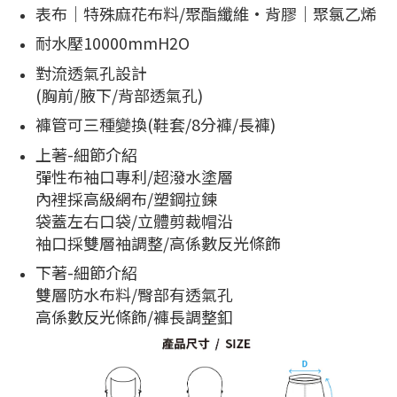
表布｜特殊麻花布料/聚酯纖維·背膠｜聚氯乙烯
耐水壓10000mmH2O
對流透氣孔設計
(胸前/腋下/背部透氣孔)
褲管可三種變換(鞋套/8分褲/長褲)
上著-細節介紹
彈性布袖口專利/超潑水塗層
內裡採高級網布/塑鋼拉鍊
袋蓋左右口袋/立體剪裁帽沿
袖口採雙層袖調整/高係數反光條飾
下著-細節介紹
雙層防水布料/臀部有透氣孔
高係數反光條飾/褲長調整釦