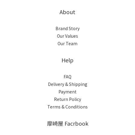
About
Brand Story
Our Values
Our Team
Help
FAQ
Delivery & Shipping
Payment
Return Policy
Terms & Conditions
摩崎屋 Facrbook