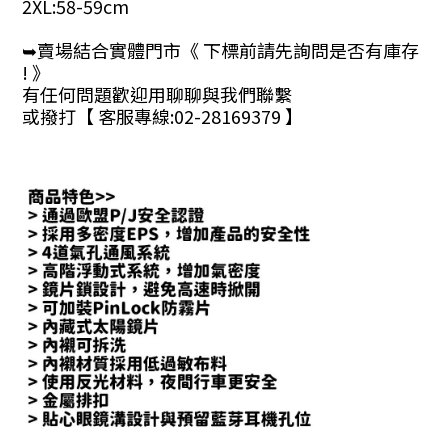
2XL:58-59cm
➥賣場結合實體門市《 下標前請先詢問是否有庫存
! 》
有任何問題歡迎用聊聊與我們聯繫
或撥打【 客服專線:02-28169379 】