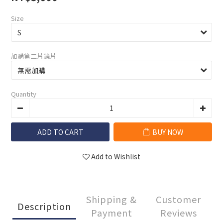
Size
加購第二片鏡片
Quantity
ADD TO CART
BUY NOW
Add to Wishlist
Shipping &
Customer
Description
Payment
Reviews