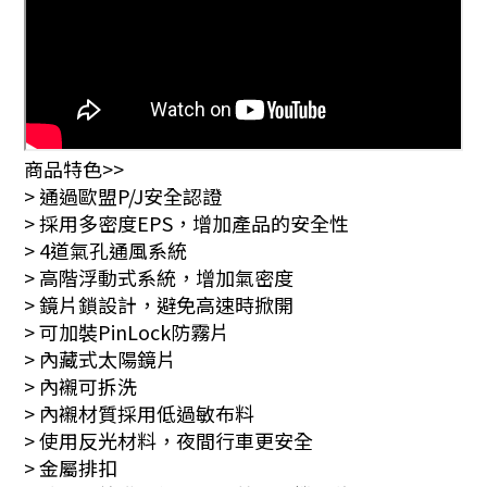
商品特色>>
> 通過歐盟P/J安全認證
> 採用多密度EPS，增加產品的安全性
> 4道氣孔通風系統
> 高階浮動式系統，增加氣密度
> 鏡片鎖設計，避免高速時掀開
> 可加裝PinLock防霧片
> 內藏式太陽鏡片
> 內襯可拆洗
> 內襯材質採用低過敏布料
> 使用反光材料，夜間行車更安全
> 金屬排扣