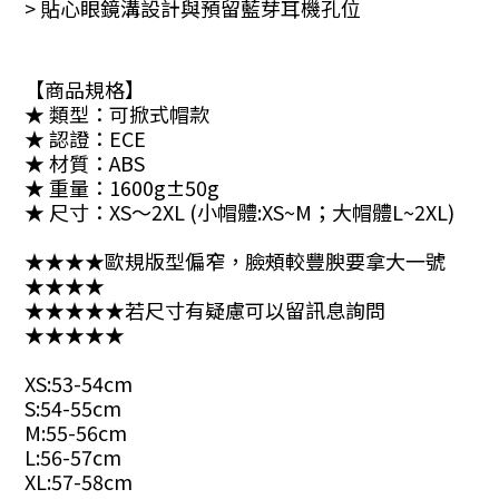
> 貼心眼鏡溝設計與預留藍芽耳機孔位
【商品規格】
★ 類型：可掀式帽款
★ 認證：ECE
★ 材質：ABS
★ 重量：1600g±50g
★ 尺寸：XS～2XL (小帽體:XS~M；大帽體L~2XL)
★★★★歐規版型偏窄，臉頰較豐腴要拿大一號
★★★★
★★★★★若尺寸有疑慮可以留訊息詢問
★★★★★
XS:53-54cm
S:54-55cm
M:55-56cm
L:56-57cm
XL:57-58cm