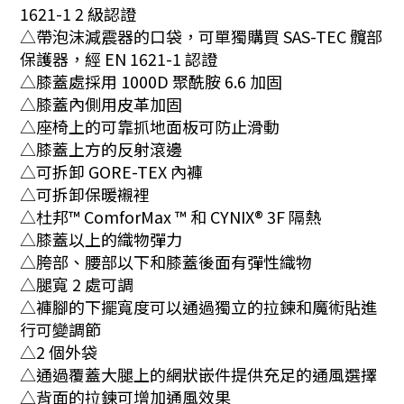
1621-1 2 級認證
△
帶泡沫減震器的口袋，可單獨購買 SAS-TEC 髖部
保護器，經 EN 1621-1 認證
△
膝蓋處採用 1000D 聚酰胺 6.6 加固
△
膝蓋內側用皮革加固
△
座椅上的可靠抓地面板可防止滑動
△
膝蓋上方的反射滾邊
△
可拆卸 GORE-TEX 內褲
△
可拆卸保暖襯裡
△
杜邦™ ComforMax ™ 和 CYNIX® 3F 隔熱
△
膝蓋以上的織物彈力
△
胯部、腰部以下和膝蓋後面有彈性織物
△
腿寬 2 處可調
△
褲腳的下擺寬度可以通過獨立的拉鍊和魔術貼進
行可變調節
△
2 個外袋
△
通過覆蓋大腿上的網狀嵌件提供充足的通風選擇
△
背面的拉鍊可增加通風效果