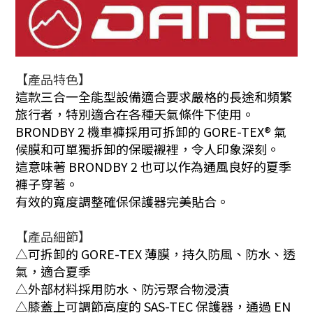
【產品特色
】
這款三合一全能型設備適合要求嚴格的長途和頻繁
旅行者，特別適合在各種天氣條件下使用。
BRONDBY 2 機車褲採用可拆卸的 GORE-TEX® 氣
候膜和可單獨拆卸的保暖襯裡，令人印象深刻。
這意味著 BRONDBY 2 也可以作為通風良好的夏季
褲子穿著。
有效的寬度調整確保保護器完美貼合。
【產品
細節】
△可拆卸的 GORE-TEX 薄膜，持久防風、防水、透
氣，適合夏季
△
外部材料採用防水、防污聚合物浸漬
△
膝蓋上可調節高度的 SAS-TEC 保護器，通過 EN