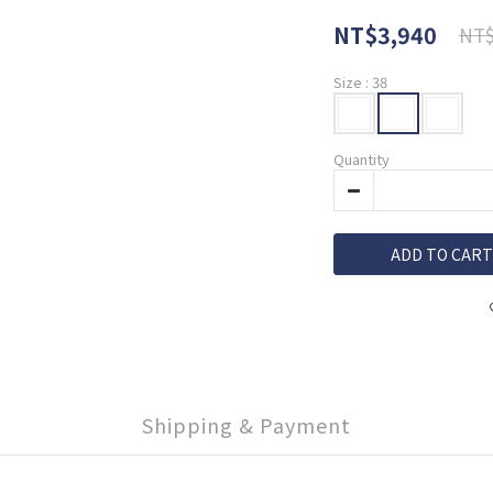
NT$3,940
NT$
Size
: 38
Quantity
ADD TO CART
Shipping & Payment