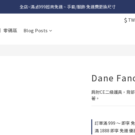
全店~滿💰999超商免運 ~ 手套/服飾 免運費更換尺寸
$
TW
】零碼區
Blog Posts
Dane Fan
肩肘CE二級護具，背
著。
訂單滿 999 ～ 即享 免運
滿 1888 即享 免運 優惠