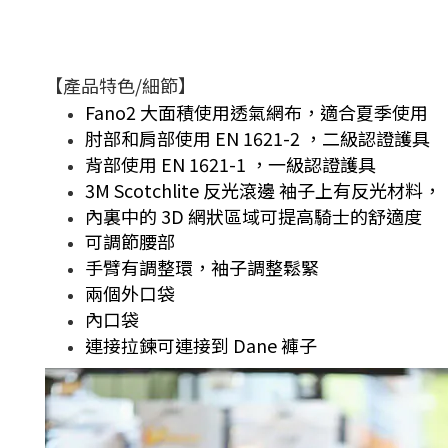
【產品特色/細節】
Fano2 大面積
使用透氣網布，
適合夏季使用
肘部和肩部使用
EN 1621-2 ，二級認證護具
背部使用
EN 1621-1 ，一級認證護具
3M Scotchlite
反光滾邊
袖子上有反光材料，
內裏中的
3D
網狀區域可提高騎士的舒適度
可調節腰部
手臂有調整環，
袖子調整鬆緊
兩個外口袋
內口袋
連接拉鍊可連接到
Dane
褲子