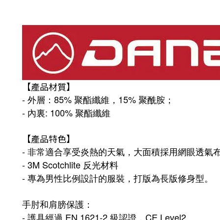
【產品材質】
- 外層：85% 聚酯纖維，15% 聚酰胺；
-
內裏: 100% 聚酯纖維
【產品特色】
- 非常適合享受炎熱的天氣，大面積採用網眼透氣
- 3M Scotchlite 反光材料
- 專為男性比例設計的服裝，打版為長版修身型。
手肘和肩膀保護：
- 護具經過 EN 1621-2 級認證，CE Level2。