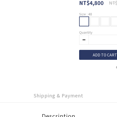
NT$4,800
NT$
Size
: 48
Quantity
ADD TO CART
Shipping & Payment
Description