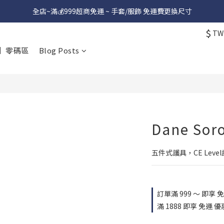
全店~滿💰999超商免運 ~ 手套/服飾 免運費更換尺寸
$
TW
】零碼區
Blog Posts
Dane Sor
五件式護具，CE Lev
訂單滿 999 ～ 即享 免運
滿 1888 即享 免運 優惠