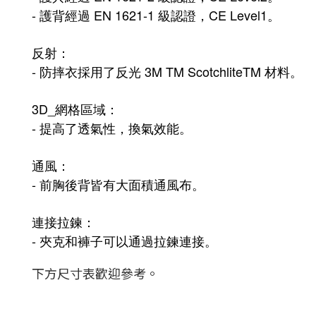
- 護背
經過 EN 1621-1 級認證，CE Level1。
反射：
- 防摔衣採用了反光 3M TM ScotchliteTM 材料。
3D_網格區域：
- 提高了透氣性，換氣效能。
通風：
- 前胸後背皆有大面積通風布
。
連接拉鍊：
-
夾克和褲子可以通過拉鍊連接。
下方尺寸表歡迎參考。