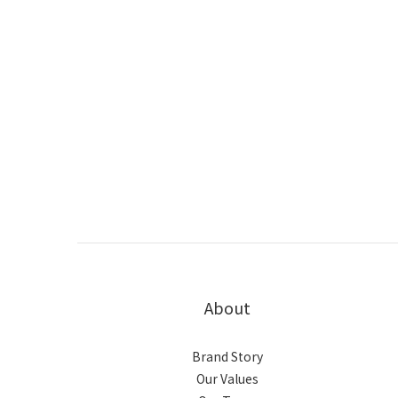
About
Brand Story
Our Values