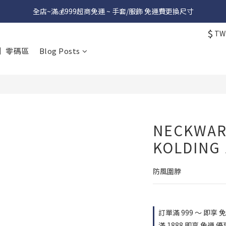
全店~滿💰999超商免運 ~ 手套/服飾 免運費更換尺寸
$
TW
】零碼區
Blog Posts
NECKWA
KOLDING 
防風圍脖
訂單滿 999 ～ 即享 免運
滿 1888 即享 免運 優惠