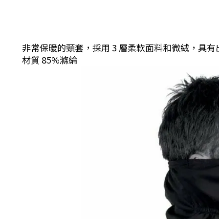
非常保暖的頸套，採用 3 層柔軟面料和微絨，具
材質 85%滌綸