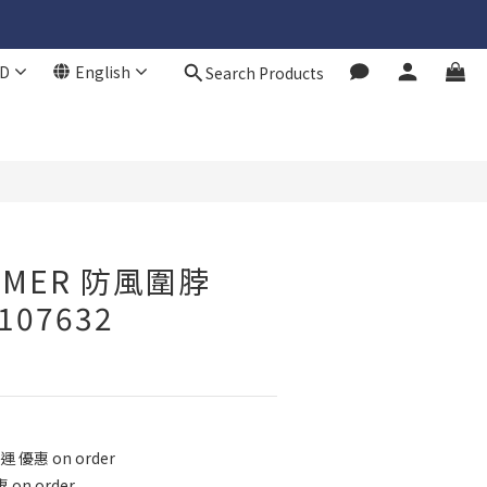
D
English
Search Products
BUY NOW
RMER 防風圍脖
107632
 優惠 on order
 on order