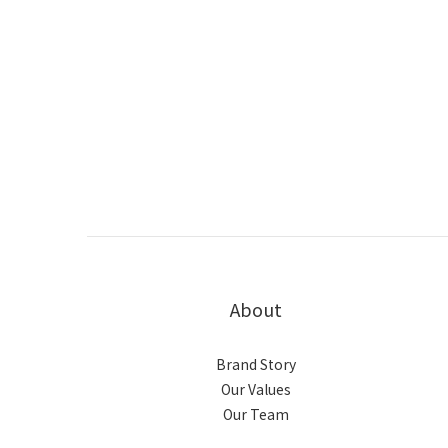
About
Brand Story
Our Values
Our Team