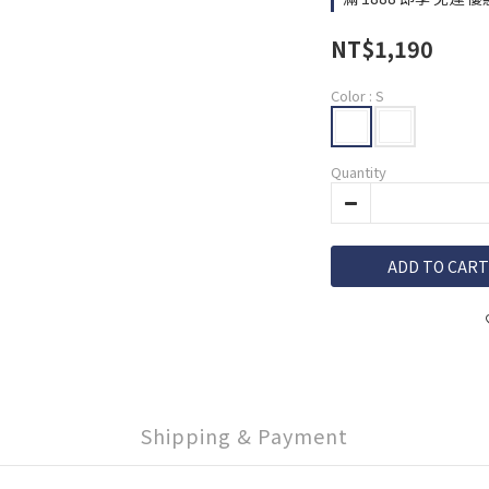
NT$1,190
Color
: S
Quantity
ADD TO CART
Shipping & Payment