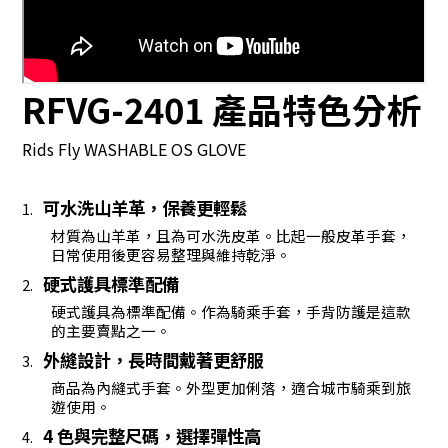
RFVG-2401 產品特色分析
Rids Fly WASHABLE OS GLOVE
可水洗山羊革，保養更輕鬆
1.
材質為山羊革，且為可水洗皮革。比起一般皮革手套，
日常使用後更容易整理與維持乾淨。
硬式護具標準配備
2.
硬式護具為標準配備。作為騎乘手套，手背防護是這款
的主要賣點之一。
外縫設計，長時間戴著更舒服
3.
商品為內縫式手套。外型更加俐落，適合城市騎乘到旅
遊使用。
4 色與完整尺碼，選擇彈性高
4.