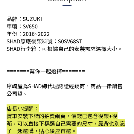
品牌：SUZUKI
車輛：SV650
年份：2016~2022
SHAD原廠後架料號：
S0SV68ST
SHAD行李箱：可根據自己的安裝需求選擇大小。
=======幫你一起選擇=======
摩崎屋為SHAD總代理認證經銷商，商品一律銷售
公司貨。
店長小提醒：
實車安裝下標的拍賣網頁，價錢已包含後架+後
箱，可以直接下標選自己需要的尺寸，靠背也別忘
了一起選購，貼心後座首選。