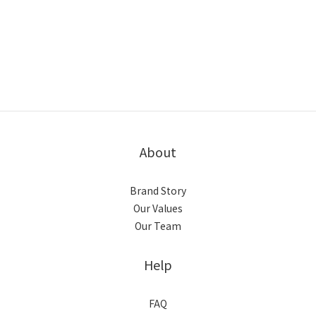
About
Brand Story
Our Values
Our Team
Help
FAQ