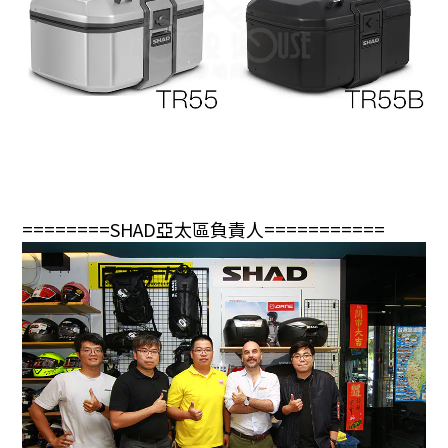
========SHAD亞太區負責人===========