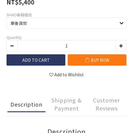
NT$5,400
SHAD後箱組合
Quantity
ADD TO CART
BUY NOW
Add to Wishlist
Shipping &
Customer
Description
Payment
Reviews
Description