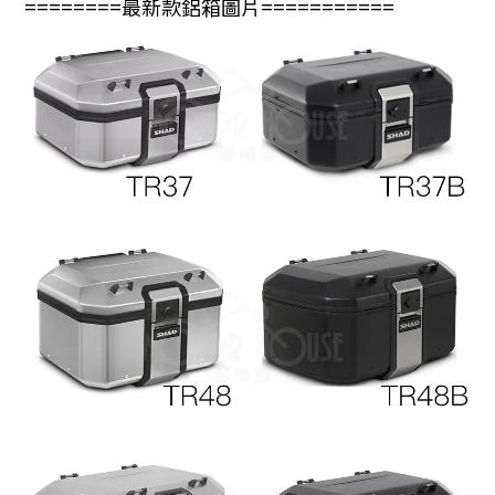
========最新款鋁箱圖片===========