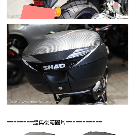
========經典後箱圖片===========