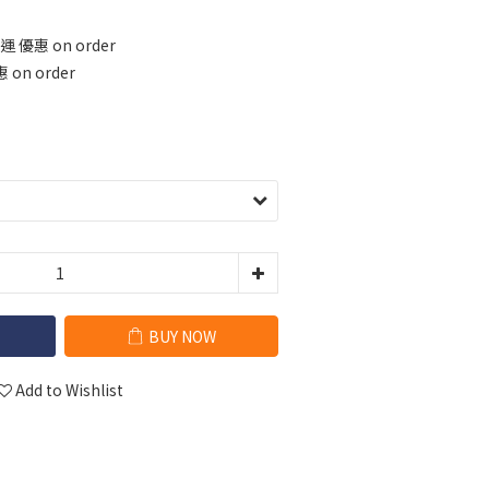
 優惠 on order
 on order
BUY NOW
Add to Wishlist