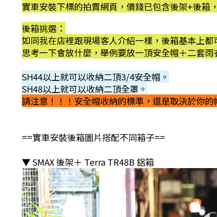
實車安裝下標的拍賣網頁，價錢已包含後架+後箱
後箱挑選：
如同我在店裡跟現場客人介紹一樣，後箱基本上都可
思考一下會放什麼，舉例要放一頂安全帽＋二套雨衣
SH44以上就可以收納二頂3/4安全帽。
SH48以上就可以收納二頂全罩。
請注意！！！安全帽收納的標準，還是取決於你的
==實車安裝後箱圖片搭配不同箱子==
▼ SMAX 後架＋ Terra TR48B 鋁箱