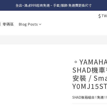
全店~滿💰999超商免運 ~ 手套/服飾 免運費更換尺寸
$
TW
】零碼區
Blog Posts
。YAMAHA
SHAD機車後
安裝 / Sma
Y0MJ15ST
SHAD後箱組合 ! 免運 