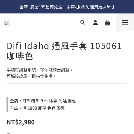
全店~滿💰999超商免運 ~ 手套/服飾 免運費更換尺寸
Difi Idaho 通風手套 105061
咖啡色
手腕可調整系統，可依照騎士調整。
可觸控皮革，拇指食指處。
全店，訂單滿 999 ～ 即享 免運 優惠
全店，滿 1888 即享 免運 優惠
NT$2,980