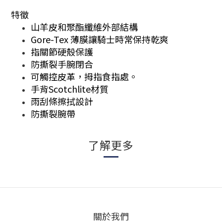
特徵
山羊皮和聚酯纖維外部結構
Gore-Tex 薄膜讓騎士時常保持乾爽
指關節硬殼保護
防撕裂手腕閉合
可觸控皮革，拇指食指處。
手背Scotchlite材質
雨刮條擦拭設計
防撕裂腕帶
了解更多
關於我們