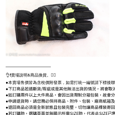
———————————
👌❗賣場說明&商品換貨。🙇‍♂️
●本賣場售價皆為含稅價附發票，如需打統一編號請下標後
下訂商品若遇斷貨/瑕疵或是其他無法出貨的情況，將會取
●
如訂購兩件以上大件商品，會因出貨限制分箱包裝，故會分
●
申請退貨時，請您務必保持商品、附件、包裝、廠商紙箱
●
退回商品必須是全新狀態且包裝完整，切勿讓商品祼裝寄回
●
若訂購時，選購頁面並無顯示所需SIZE時，代表此SIZE已
●