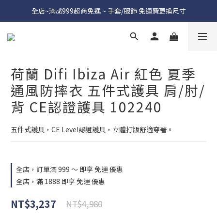
全店~滿💰999超商免運 ~ 手套/服飾 免運費更換尺寸
荷蘭 Difi Ibiza Air 紅色 夏季
通風防摔衣 五件式護具 肩/肘/
背 CE認證護具 102240
五件式護具，CE Level認證護具，立體打版舒適穿著。
全店，訂單滿 999 ～ 即享 免運 優惠
全店，滿 1888 即享 免運 優惠
NT$3,237
NT$4,980