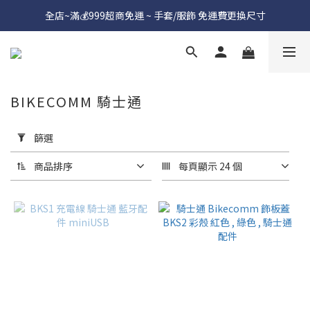
全店~滿💰999超商免運 ~ 手套/服飾 免運費更換尺寸
BIKECOMM 騎士通
套
用
篩選
篩
選
商品排序
每頁顯示 24 個
(0/20)
價格
(NT$)
~