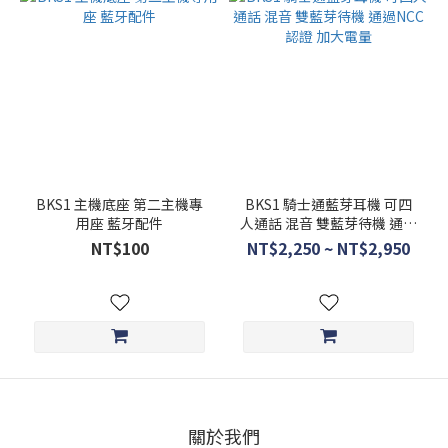
BKS1 主機底座 第二主機專
BKS1 騎士通藍芽耳機 可四
用座 藍牙配件
人通話 混音 雙藍芽待機 通過
NCC認證 加大電量
NT$100
NT$2,250 ~ NT$2,950
關於我們