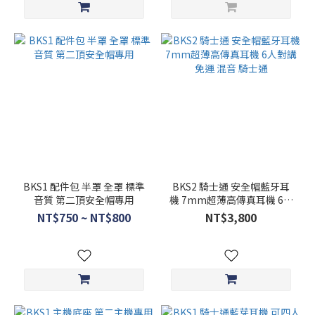
BKS1 配件包 半罩 全罩 標準
BKS2 騎士通 安全帽藍牙耳
音質 第二頂安全帽專用
機 7mm超薄高傳真耳機 6人
對講 免運 混音 騎士通
NT$750 ~ NT$800
NT$3,800