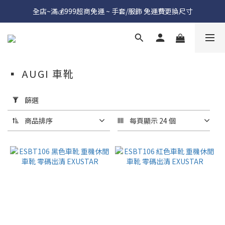
全店~滿💰999超商免運 ~ 手套/服飾 免運費更換尺寸
▪︎ AUGI 車靴
套
用
篩選
篩
選
商品排序
每頁顯示 24 個
(0/20)
價格
(NT$)
~