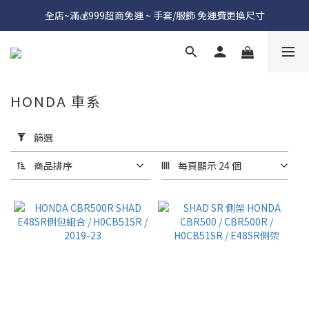
全店~滿💰999超商免運 ~ 手套/服飾 免運費更換尺寸
HONDA 車系
套
用
篩選
篩
選
商品排序
每頁顯示 24 個
(0/20)
價格
(NT$)
~