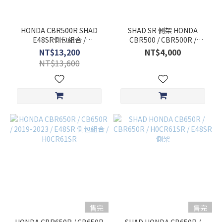
HONDA CBR500R SHAD
SHAD SR 側架 HONDA
E48SR側包組合 /
CBR500 / CBR500R /
H0CB51SR / 2019-23
H0CB51SR / E48SR側架
NT$13,200
NT$4,000
NT$13,600
售完
售完