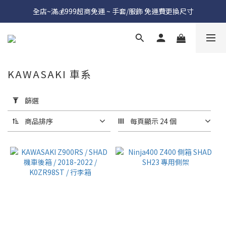
全店~滿💰999超商免運 ~ 手套/服飾 免運費更換尺寸
KAWASAKI 車系
套
用
篩選
篩
選
商品排序
每頁顯示 24 個
(0/20)
價格
(NT$)
~