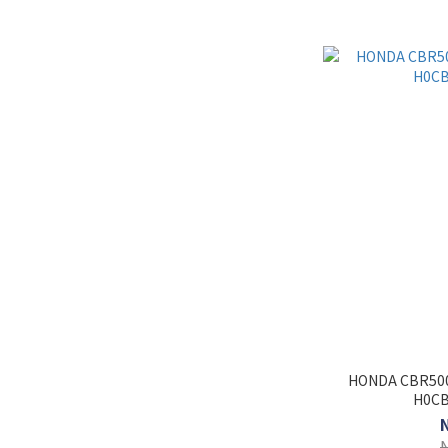
HONDA CBR50
H0CB