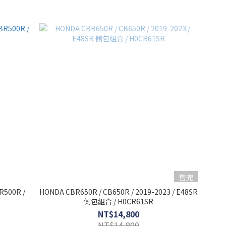
售完
R500R /
HONDA CBR650R / CB650R / 2019-2023 / E48SR
側包組合 / H0CR61SR
NT$14,800
NT$14,800