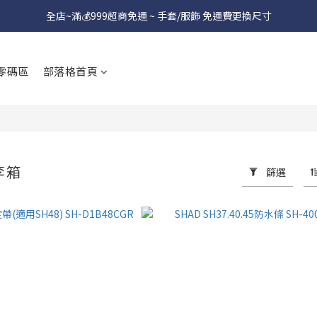
全店~滿💰999超商免運 ~ 手套/服飾 免運費更換尺寸
零碼區
部落格首頁
李箱
篩選