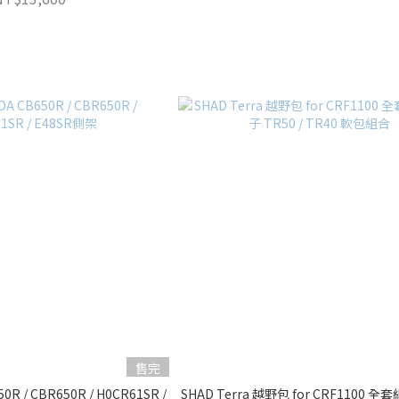
售完
0R / CBR650R / H0CR61SR /
SHAD Terra 越野包 for CRF1100 