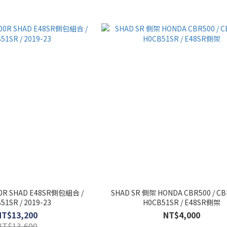
0R SHAD E48SR側包組合 /
SHAD SR 側架 HONDA CBR500 / CB
51SR / 2019-23
H0CB51SR / E48SR側架
NT$13,200
NT$4,000
NT$13,600