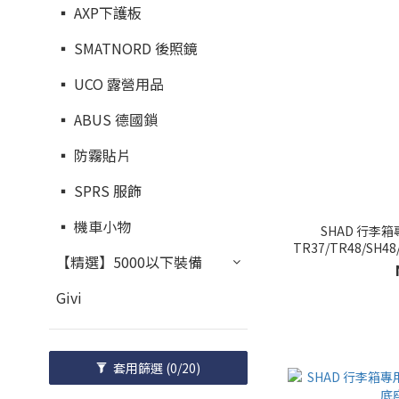
▪︎ AXP下護板
▪︎ SMATNORD 後照鏡
▪︎ UCO 露營用品
▪︎ ABUS 德國鎖
▪︎ 防霧貼片
▪︎ SPRS 服飾
▪︎ 機車小物
SHAD 行李箱
TR37/TR48/SH48
【精選】5000以下裝備
Givi
套用篩選
(0/20)