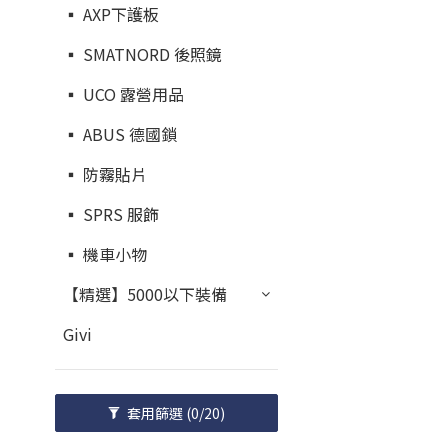
▪︎ AXP下護板
▪︎ SMATNORD 後照鏡
▪︎ UCO 露營用品
▪︎ ABUS 德國鎖
▪︎ 防霧貼片
▪︎ SPRS 服飾
▪︎ 機車小物
【精選】5000以下裝備
Givi
套用篩選
(0/20)