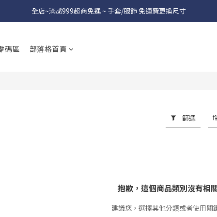
全店~滿💰999超商免運 ~ 手套/服飾 免運費更換尺寸
零碼區
部落格首頁
篩選
抱歉，這個商品類別沒有相
建議您，選擇其他分類或者使用關