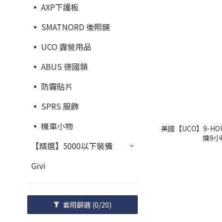
▪︎ AXP下護板
▪︎ SMATNORD 後照鏡
▪︎ UCO 露營用品
▪︎ ABUS 德國鎖
▪︎ 防霧貼片
▪︎ SPRS 服飾
▪︎ 機車小物
美國【UCO】9-HOU
燒9小
【精選】5000以下裝備
Givi
套用篩選
(0/20)