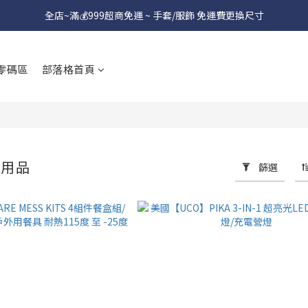
全店~滿💰999超商免運 ~ 手套/服飾 免運費更換尺寸
零碼區
部落格首頁
營用品
篩選