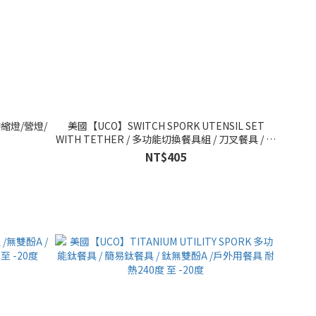
伸縮燈/營燈/
美國【UCO】SWITCH SPORK UTENSIL SET
WITH TETHER / 多功能切換餐具組 / 刀叉餐具 / 無
雙酚A /戶外用叉匙 耐熱240度 至 -20度
NT$405