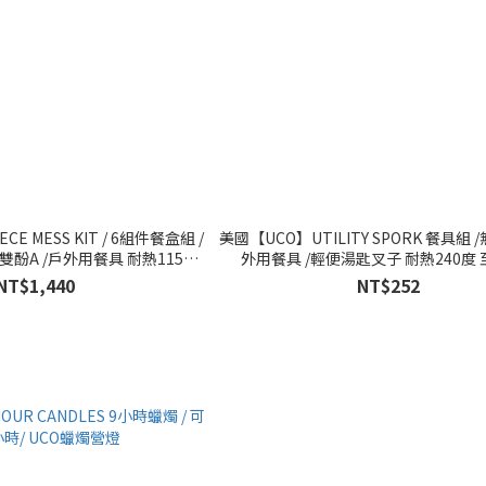
CE MESS KIT / 6組件餐盒組 /
美國【UCO】UTILITY SPORK 餐具組 
無雙酚A /戶外用餐具 耐熱115度
外用餐具 /輕便湯匙叉子 耐熱240度 至
至 -25度
NT$1,440
NT$252