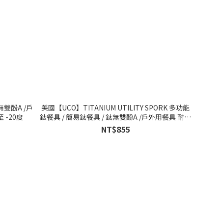
/無雙酚A /戶
美國【UCO】TITANIUM UTILITY SPORK 多功能
 -20度
鈦餐具 / 簡易鈦餐具 / 鈦無雙酚A /戶外用餐具 耐熱
240度 至 -20度
NT$855