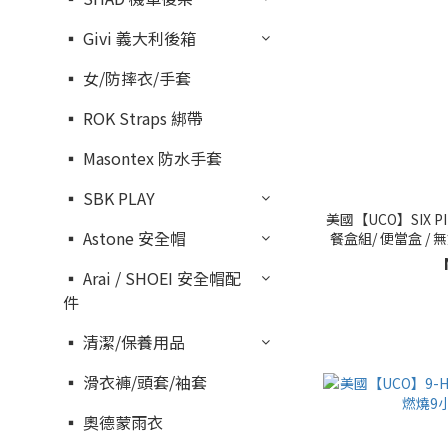
▪︎ Givi 義大利後箱
▪︎ 女/防摔衣/手套
▪︎ ROK Straps 綁帶
▪︎ Masontex 防水手套
▪︎ SBK PLAY
美國【UCO】SIX PIE
▪︎ Astone 安全帽
餐盒組/ 便當盒 / 
▪︎ Arai / SHOEI 安全帽配
件
▪︎ 清潔/保養用品
▪︎ 滑衣褲/頭套/袖套
▪︎ 奧德蒙雨衣