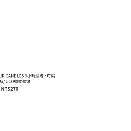
R CANDLES 9小時蠟燭 / 可燃
時/ UCO蠟燭營燈
NT$270