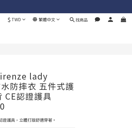
$
TWD
繁體中文
找商品
立即購買
irenze lady
x 防水防摔衣 五件式護
背 CE認證護具
0
el認證護具，立體打版舒適穿著。