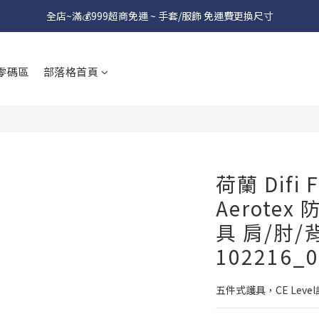
全店~滿💰999超商免運 ~ 手套/服飾 免運費更換尺寸
零碼區
部落格首頁
荷蘭 Difi F
Aerote
具 肩/肘/
102216_0
五件式護具，CE Lev