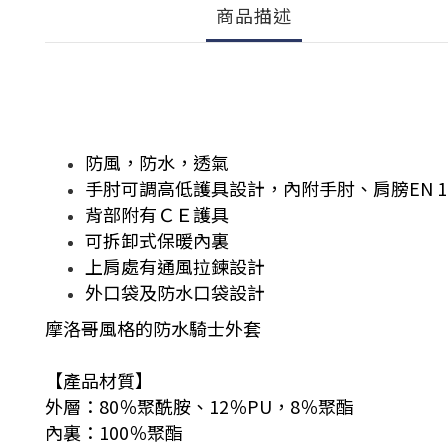
商品描述
防風，防水，透氣
手肘可調高低護具設計，內附手肘、肩膀EN 16
背部附有ＣＥ護具
可拆卸式保暖內裏
上肩處有通風拉鍊設計
外口袋及防水口袋設計
摩洛哥風格的防水騎士外套
【產品材質】
外層：80％聚酰胺、12％PU，8％聚酯
內裏：100％聚酯