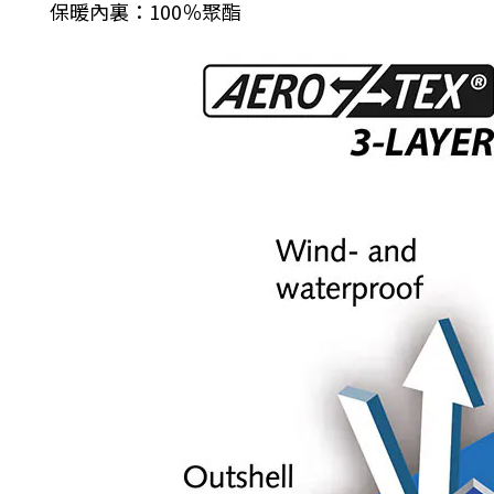
保暖內裏：
100
％聚酯