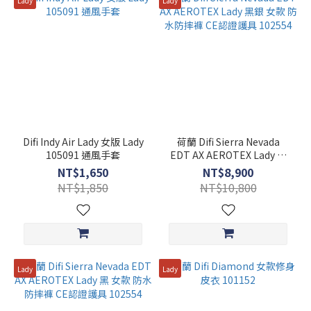
Lady
Lady
Difi Indy Air Lady 女版 Lady
荷蘭 Difi Sierra Nevada
105091 通風手套
EDT AX AEROTEX Lady 黑
銀 女款 防水防摔褲 CE認證
NT$1,650
NT$8,900
護具 102554
NT$1,850
NT$10,800
Lady
Lady