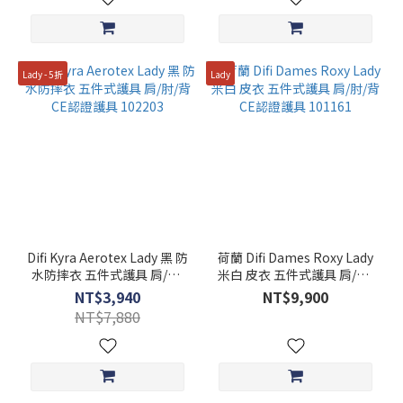
Lady - 5折
Lady
Difi Kyra Aerotex Lady 黑 防
荷蘭 Difi Dames Roxy Lady
水防摔衣 五件式護具 肩/肘/
米白 皮衣 五件式護具 肩/肘/
背 CE認證護具 102203
背 CE認證護具 101161
NT$3,940
NT$9,900
NT$7,880