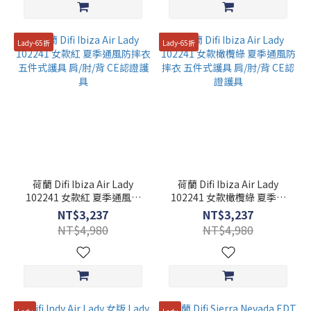
Lady-65折
Lady-65折
荷蘭 Difi Ibiza Air Lady
荷蘭 Difi Ibiza Air Lady
102241 女款紅 夏季通風防
102241 女款橄欖綠 夏季通
摔衣 五件式護具 肩/肘/背 CE
風防摔衣 五件式護具 肩/肘/
NT$3,237
NT$3,237
認證護具
背 CE認證護具
NT$4,980
NT$4,980