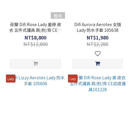
售完
荷蘭 Difi Rose Lady 墨綠 皮
Difi Aurora Aerotex 女版
衣 五件式護具 肩/肘/背 CE認
Lady 防水手套 105638
證護具 101228
NT$8,800
NT$1,980
NT$12,800
NT$2,280
Lady
Lady