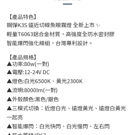
【產品特色
】
鋼彈K3S 遠近切線魚眼霧燈 全新上市 ✨
輕量T6063鋁合金材質，高強度全防水密封膠
智能爆閃強化線組，台灣專利設計。
【產品規格
】
▲
功率:80w(一對)
▲
電壓:12-24V DC
▲
燈色:白光6500K、黃光2300K
▲
流明:8000lm(一對)
▲
外殼顏色:黑色/銀色
▲
三模式切換：近燈白光、遠燈黃光、遠燈白黃光
一起亮
▲
智能爆閃：白光快閃、白光慢閃、左右閃