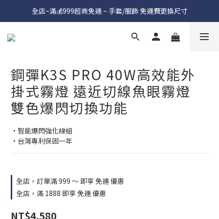
全店~滿💰999超商免運 ~ 手套/服飾 免運費更換尺寸
鋼彈K3S PRO 40W高效能外
掛式霧燈 遠近切線魚眼霧燈
雙色爆閃切換功能
•智能爆閃強化線組
•台灣專利保固一年
全店，訂單滿 999 ～ 即享 免運 優惠
全店，滿 1888 即享 免運 優惠
NT$4,580