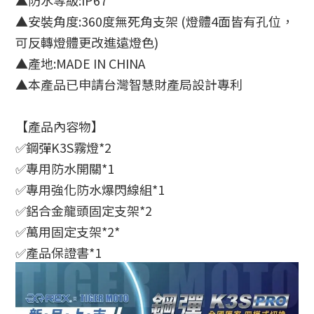
▲
防水等級:IP67
▲
安裝角度:360度無死角支架 (燈體4面皆有孔位，
可反轉燈體更改進遠燈色)
▲
產地:MADE IN CHINA
▲
本產品已申請台灣智慧財產局設計專利
【產品內容物
】
✅鋼彈K3S霧燈*2
✅專用防水開關*1
✅專用強化防水爆閃線組*1
✅鋁合金龍頭固定支架*2
✅萬用固定支架*2*
✅產品保證書*1