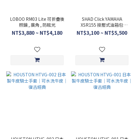
尺
寸
LOBOO RM03 Lite 可折疊後
SHAD Click YAMAHA
照鏡 , 廣角 , 防眩光
XSR155 按壓式油箱包
L
E03CL E091CL TR15CL
NT$3,880 ~ NT$4,180
NT$3,100 ~ NT$5,500
(236)
M
(215)
XL
(205)
2XL
(172)
S
(135)
3XL
(120)
LL