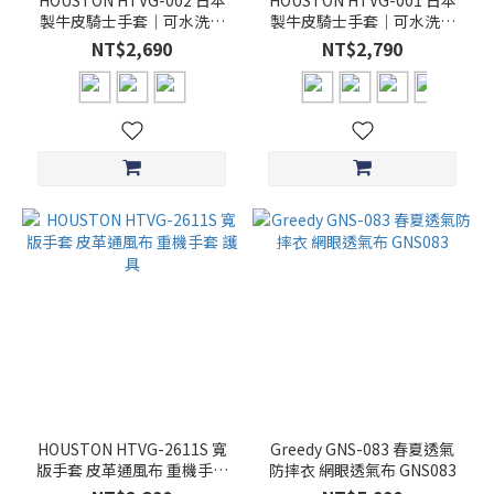
HOUSTON HTVG-002 日本
HOUSTON HTVG-001 日本
(60)
製牛皮騎士手套｜可水洗牛
製牛皮騎士手套｜可水洗牛
皮｜復古經典
皮｜復古經典
38
NT$2,690
NT$2,790
(38)
40
(38)
看
更
多
HOUSTON HTVG-2611S 寬
Greedy GNS-083 春夏透氣
版手套 皮革通風布 重機手套
防摔衣 網眼透氣布 GNS083
護具