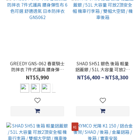
GREEDY GNS-062 春夏騎士
SHAD SH51 銀色 後箱 輕量
防摔衣 7件式護具 腰身彈性
鋁蓋銀 / 51L 大容量 可放2頂
布 6色可選 舒適透氣 日本防
安全帽 機車行李箱 / 雙帽大
NT$5,990
NT$6,400 ~ NT$8,300
摔衣 GNS062
空間 / 機車後箱
K1