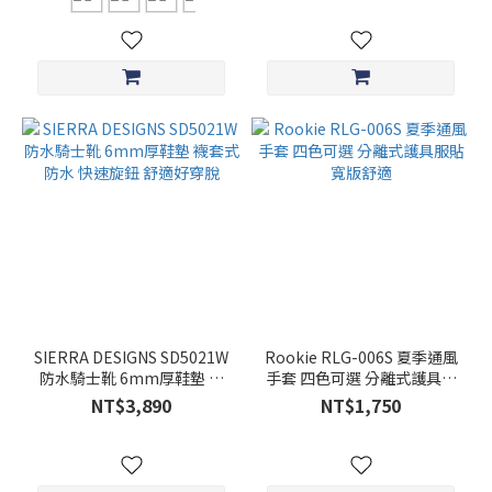
SIERRA DESIGNS SD5021W
Rookie RLG-006S 夏季通風
防水騎士靴 6mm厚鞋墊 襪
手套 四色可選 分離式護具服
套式防水 快速旋鈕 舒適好穿
貼 寬版舒適
NT$3,890
NT$1,750
脫