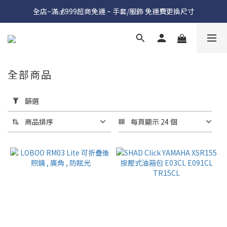
全店~滿💰999超商免運 ~ 手套/服飾 免運費更換尺寸
全部商品
套
用
篩選
篩
選
商品排序
每頁顯示 24 個
(0/20)
價格
(NT$)
~