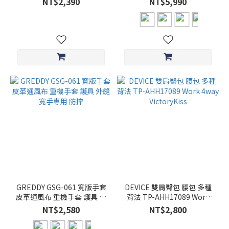
NT$2,390
NT$5,990
GREDDY GSG-061 寬版手套
DEVICE 雙肩臀包 腰包 多種
皮革通風布 重機手套 護具 外
背法 TP-AHH17089 Work
縫 寬手專用 防摔
4way VictoryKiss
NT$2,580
NT$2,800