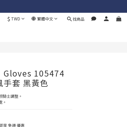
$
TWD
繁體中文
找商品
立即購買
i Gloves 105474
風手套 黑黃色
照騎士調整。
處。
 即享 免運 優惠