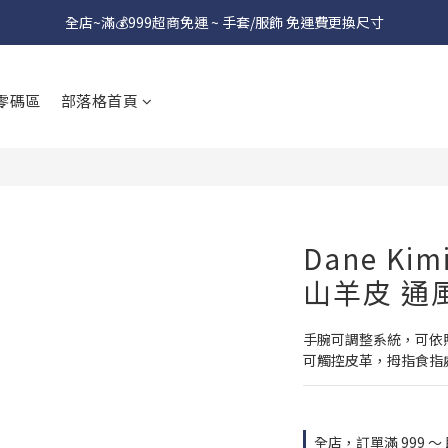
全店~滿💰999超商免運 ~ 手套/服飾 免運費更換尺寸
零碼區
部落格首頁
Dane Kim
山羊皮 通
手腕可調整系統，可依
可觸控皮革，拇指食指
全店，訂單滿 999 ～