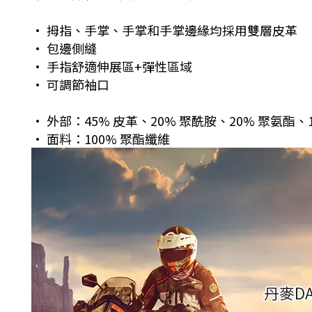
• 拇指、手掌、手掌和手掌邊緣均採用雙層皮革
• 包邊側縫
• 手指舒適伸展區+彈性區域
• 可調節袖口
• 外部：45% 皮革、20% 聚酰胺、20% 聚氨酯、
•
面料：
100%
聚酯纖維