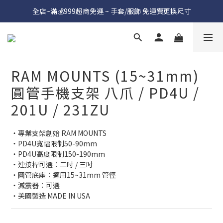
全店~滿💰999超商免運 ~ 手套/服飾 免運費更換尺寸
RAM MOUNTS (15~31mm)
圓管手機支架 八爪 / PD4U /
201U / 231ZU
・專業支架創始 RAM MOUNTS
・PD4U寬幅限制50-90mm
・PD4U高度限制150-190mm
・連接桿可選：二吋 / 三吋
・圓管底座：適用15~31mm 管徑
・減震器：可選
・美國製造 MADE IN USA