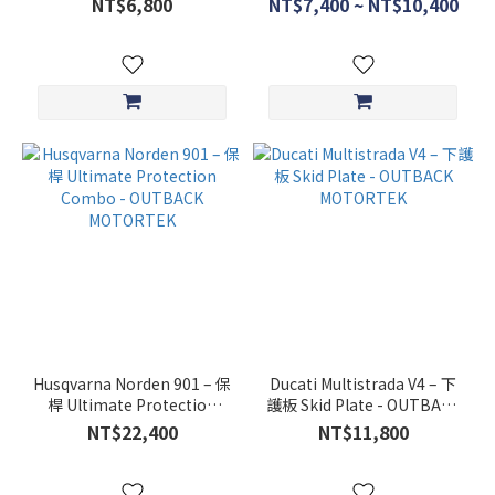
NT$6,800
NT$7,400 ~ NT$10,400
Husqvarna Norden 901 – 保
Ducati Multistrada V4 – 下
桿 Ultimate Protection
護板 Skid Plate - OUTBACK
Combo - OUTBACK
MOTORTEK
NT$22,400
NT$11,800
MOTORTEK