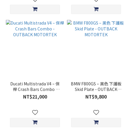
Ducati Multistrada V4 – 保
BMW F800GS – 黑色 下護板
桿 Crash Bars Combo -
Skid Plate - OUTBACK
OUTBACK MOTORTEK
MOTORTEK
NT$21,000
NT$9,800