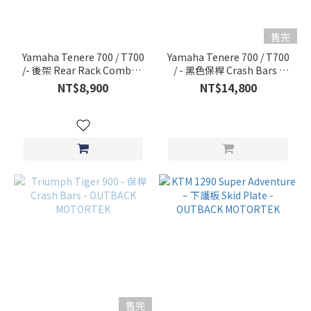
售完
Yamaha Tenere 700 / T700
Yamaha Tenere 700 / T700
/- 後架 Rear Rack Combo -
/ - 黑色保桿 Crash Bars -
OUTBACK MOTORTEK
OUTBACK MOTORTEK
NT$8,900
NT$14,800
售完