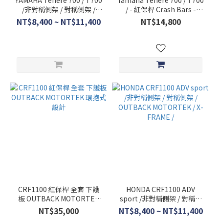
YAMAHA Tenere 700 / T700
Yamaha Tenere 700 / T700
/非對稱側架 / 對稱側架 /
/ - 紅保桿 Crash Bars -
OUTBACK MOTORTEK / X-
OUTBACK MOTORTEK
NT$8,400 ~ NT$11,400
NT$14,800
FRAME /
CRF1100 紅保桿 全套 下護
HONDA CRF1100 ADV
板 OUTBACK MOTORTEK
sport /非對稱側架 / 對稱側
環抱式設計
架 / OUTBACK MOTORTEK
NT$35,000
NT$8,400 ~ NT$11,400
/ X-FRAME /