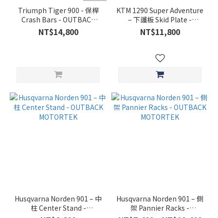
Triumph Tiger 900 - 保桿
KTM 1290 Super Adventure
Crash Bars - OUTBACK
– 下護板 Skid Plate -
MOTORTEK
OUTBACK MOTORTEK
NT$14,800
NT$11,800
Husqvarna Norden 901 – 中
Husqvarna Norden 901 – 側
柱 Center Stand -
架 Pannier Racks -
OUTBACK MOTORTEK
OUTBACK MOTORTEK