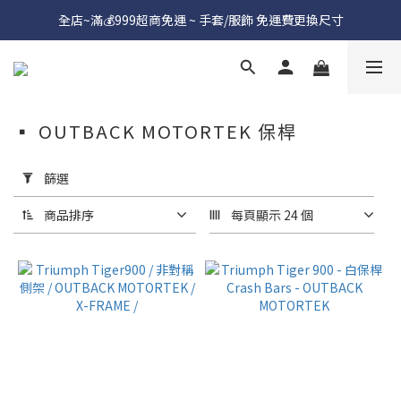
全店~滿💰999超商免運 ~ 手套/服飾 免運費更換尺寸
▪︎ OUTBACK MOTORTEK 保桿
套
用
篩選
篩
選
商品排序
每頁顯示 24 個
(0/20)
價格
(NT$)
~