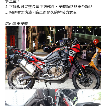
擊重量。
4.
下護板可完整包覆下方部件，安裝鎖點非車台鎖點。
5.
粉體噴砂烤漆
-
簡單而耐久的塗裝方式
💪
店內實車安裝