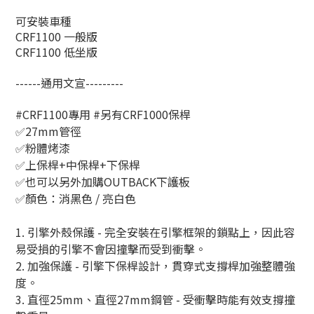
可安裝車種
CRF1100 一般版
CRF1100 低坐版
------通用文宣---------
#CRF1100
專用
#
另有
CRF1000
保桿
✅
27mm
管徑
✅
粉體烤漆
✅
上保桿
+
中保桿
+
下保桿
✅
也可以另外加購
OUTBACK
下護板
✅
顏色：消黑色
/
亮白色
1.
引擎外殼保護
-
完全安裝在引擎框架的鎖點上，因此容
易受損的引擎不會因撞擊而受到衝擊。
2.
加強保護
-
引擎下保桿設計，貫穿式支撐桿加強整體強
度。
3.
直徑
25mm
、直徑
27mm
鋼管
-
受衝擊時能有效支撐撞