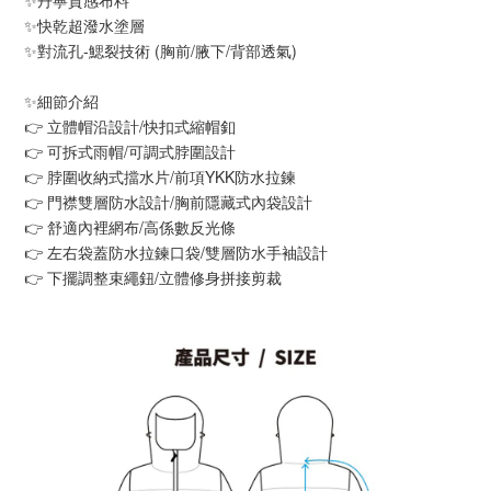
✨丹寧質感布料
✨快乾超潑水塗層
✨對流孔-鰓裂技術 (胸前/腋下/背部透氣)
✨細節介紹
👉 立體帽沿設計/快扣式縮帽釦
👉 可拆式雨帽/可調式脖圍設計
👉 脖圍收納式擋水片/前項YKK防水拉鍊
👉 門襟雙層防水設計/胸前隱藏式內袋設計
👉 舒適內裡網布/高係數反光條
👉 左右袋蓋防水拉鍊口袋/雙層防水手袖設計
👉 下擺調整束繩鈕/立體修身拼接剪裁