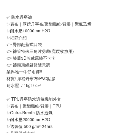
✅ 防水丹寧褲
✨表布｜厚磅丹寧布/聚酯纖維·背膠｜聚氯乙烯
✨耐水壓10000mmH2O
✨細節介紹
👉 臀部翻蓋式口袋
👉 褲管特殊三角片剪裁(寬度收放用)
👉 膝蓋3D剪裁屈膝不卡卡
👉 褲頭束繩鬆緊隨意調
業界唯一牛仔雨褲!!
材質/ 厚磅丹寧布/PVC貼膠
耐水壓 / 1kgf / c㎡
✅ TPU丹寧防水透氣機能外套
✨表布｜聚酯纖維·背膠｜TPU
✨Outra-Breath 防水透氣
✨耐水壓20000mmH2O
✨透氣值 500 g/m²·24hrs