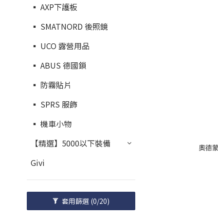
▪︎ AXP下護板
▪︎ SMATNORD 後照鏡
▪︎ UCO 露營用品
▪︎ ABUS 德國鎖
▪︎ 防霧貼片
▪︎ SPRS 服飾
▪︎ 機車小物
【精選】5000以下裝備
奧德蒙
Givi
套用篩選
(0/20)