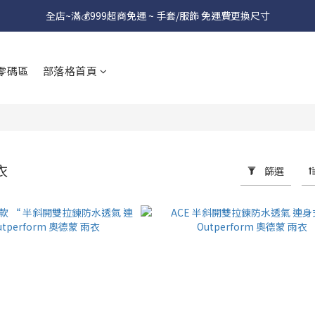
全店~滿💰999超商免運 ~ 手套/服飾 免運費更換尺寸
零碼區
部落格首頁
衣
篩選