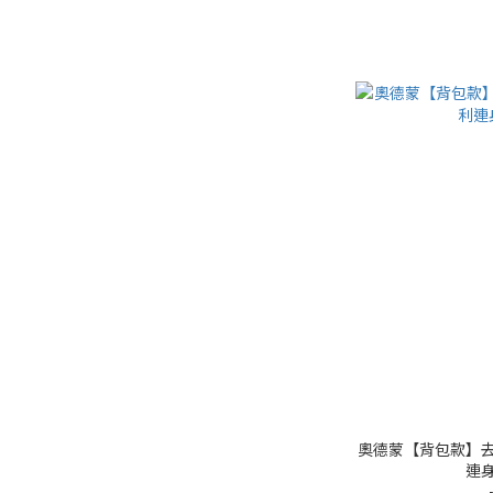
奧德蒙【背包款】去
連