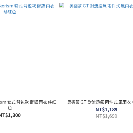
rism 套式 背包款 衝鋒 雨衣 緋紅
奥德蒙 G.T 對流透氣 兩件式 風雨衣
色
NT$1,189
NT$1,300
NT$1,699