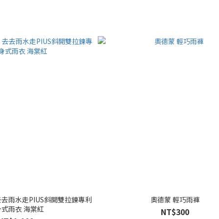
去雨水走PIUS斜開雙拉鍊專利
奧德蒙 輕巧雨褲
身式雨衣 海棠紅
NT$300