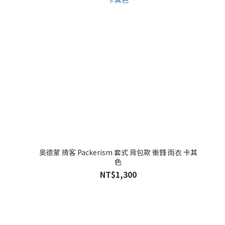
奥德蒙 揹客 Packerism 套式 背包款 衝鋒 雨衣 卡其
色
NT$1,300