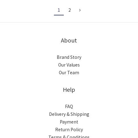
1
2
About
Brand Story
Our Values
Our Team
Help
FAQ
Delivery & Shipping
Payment
Return Policy
Terms & Conditions