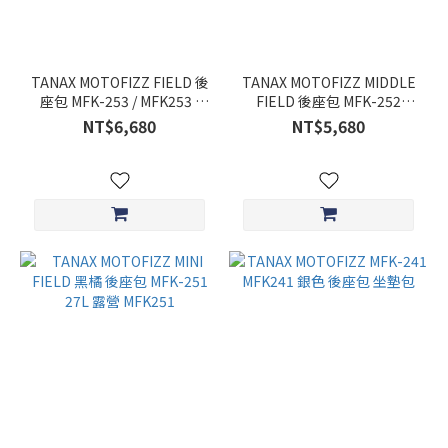
TANAX MOTOFIZZ FIELD 後
TANAX MOTOFIZZ MIDDLE
座包 MFK-253 / MFK253 /
FIELD 後座包 MFK-252
59L 機車 露營
MFK252 40L 露營
NT$6,680
NT$5,680