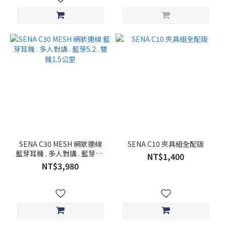
SENA C30 MESH 網狀連線
SENA C10 夾具組全配版
藍芽耳機 . 多人對講 . 藍芽5.2
NT$1,400
. 雙機1.5公里
NT$3,980