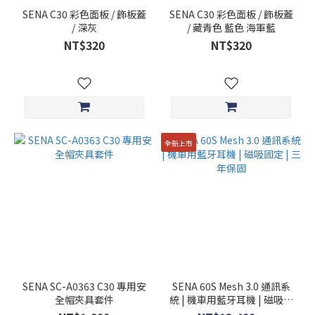
SENA C30 彩色面板 / 飾板蓋
SENA C30 彩色面板 / 飾板蓋
/ 深灰
/ 藏青色 藍色 海軍藍
NT$320
NT$320
全新上市
SENA SC-A0363 C30 專用安
SENA 60S Mesh 3.0 通訊系
全帽夾具套件
統 | 機車用藍牙耳機 | 磁吸固
定 | 三年保固