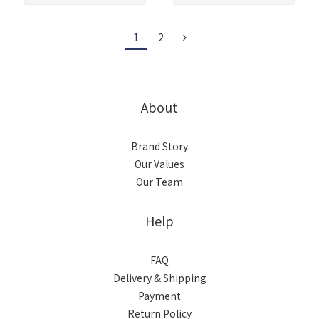
1
2
About
Brand Story
Our Values
Our Team
Help
FAQ
Delivery & Shipping
Payment
Return Policy