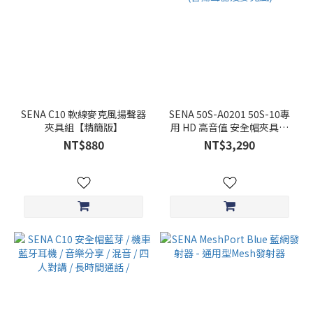
SENA C10 軟線麥克風揚聲器
SENA 50S-A0201 50S-10專
夾具組【精簡版】
用 HD 高音值 安全帽夾具套
件組 (含揚聲器及麥克風)
NT$880
NT$3,290