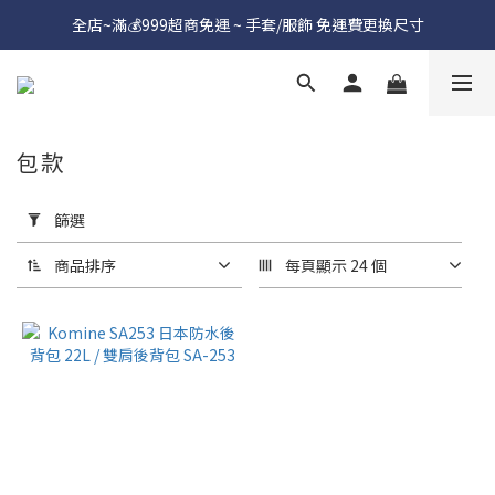
全店~滿💰999超商免運 ~ 手套/服飾 免運費更換尺寸
包款
套
用
篩選
篩
選
商品排序
每頁顯示 24 個
(0/20)
價格
(NT$)
~