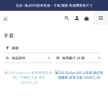
全店~滿💰999超商免運 ~ 手套/服飾 免運費更換尺寸
手套
套
用
篩選
篩
選
商品排序
每頁顯示 24 個
(0/20)
價格
(NT$)
~