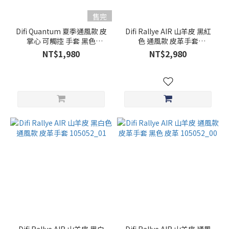
尺
售完
寸
Difi Quantum 夏季通風款 皮
Difi Rallye AIR 山羊皮 黑紅
掌心 可觸控 手套 黑色
色 通風款 皮革手套
L
105076_00
105052_06
NT$1,980
NT$2,980
(28)
2XL
(27)
XL
(25)
M
(24)
3XL
(17)
S
(14)
4XL