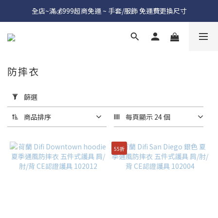
全店~滿💰999超商免運 ~ 手套/服飾 免運費更換尺寸
防摔衣
套
用
篩選
篩
選
商品排序
每頁顯示 24 個
(0/20)
55折
價格
(NT$)
~