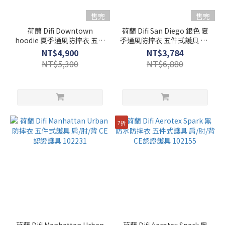
尺
售完
售完
寸
荷蘭 Difi Downtown
荷蘭 Difi San Diego 銀色 夏
hoodie 夏季通風防摔衣 五件
季通風防摔衣 五件式護具 肩/
2XL
式護具 肩/肘/背 CE認證護具
肘/背 CE認證護具 102004
NT$4,900
NT$3,784
(19)
102012
NT$5,300
NT$6,880
L
(19)
XL
(18)
7折
M
(17)
3XL
(14)
S
(12)
26