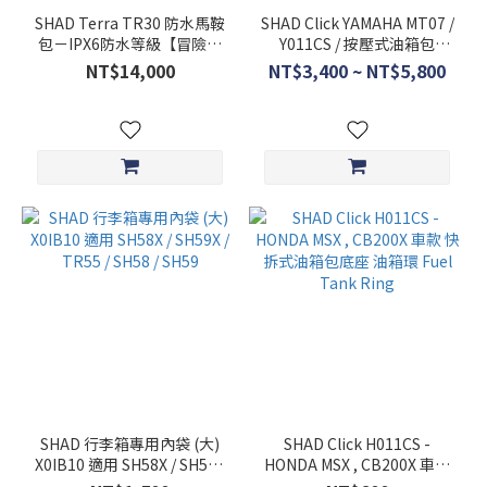
SHAD Terra TR30 防水馬鞍
SHAD Click YAMAHA MT07 /
包－IPX6防水等級【冒險越
Y011CS / 按壓式油箱包
野必備】
E03CL E091CL TR15CL /
NT$14,000
NT$3,400 ~ NT$5,800
2018-2024
SHAD 行李箱專用內袋 (大)
SHAD Click H011CS -
X0IB10 適用 SH58X / SH59X
HONDA MSX , CB200X 車款
/ TR55 / SH58 / SH59
快拆式油箱包底座 油箱環