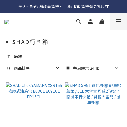
全店~滿💰999超商免運 ~ 手套/服飾 免運費更換尺寸
▪︎ SHAD行李箱
套
用
篩選
篩
選
商品排序
每頁顯示 24 個
(0/20)
價格
(NT$)
~