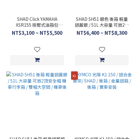
尺
寸
SHAD Click YAMAHA
SHAD SH51 銀色 後箱 輕量
XSR155 按壓式油箱包
鋁蓋銀 / 51L 大容量 可放2頂
HONDA
E03CL E091CL TR15CL
安全帽 機車行李箱 / 雙帽大
NT$3,100 ~ NT$5,500
NT$6,400 ~ NT$8,300
底座
空間 / 機車後箱
+E03CL
(5)
HONDA
底座
+E091CL
K1
(5)
HONDA
底座
+TR15CL
(5)
HONDA
底座
+E03CL