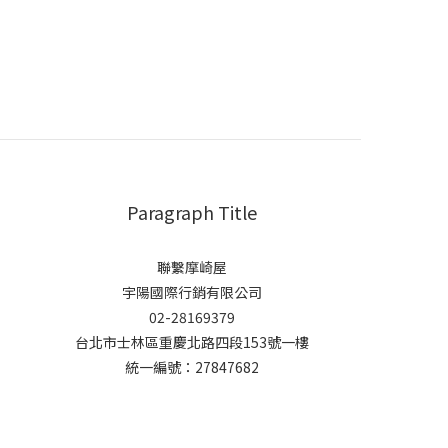
Paragraph Title
聯繫摩崎屋
宇陽國際行銷有限公司
02-28169379
台北市士林區重慶北路四段153號一樓
統一編號：27847682