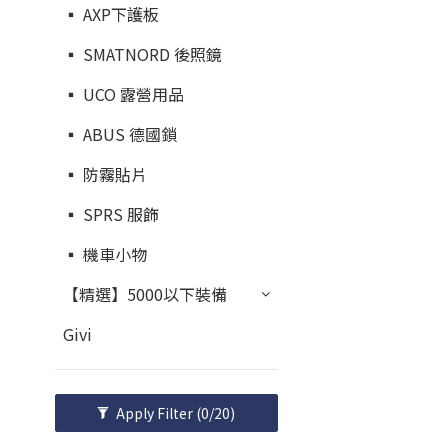
▪︎ AXP下護板
▪︎ SMATNORD 後照鏡
▪︎ UCO 露營用品
▪︎ ABUS 德國鎖
▪︎ 防霧貼片
▪︎ SPRS 服飾
▪︎ 機車小物
【精選】5000以下裝備
Givi
Apply Filter
(0/20)