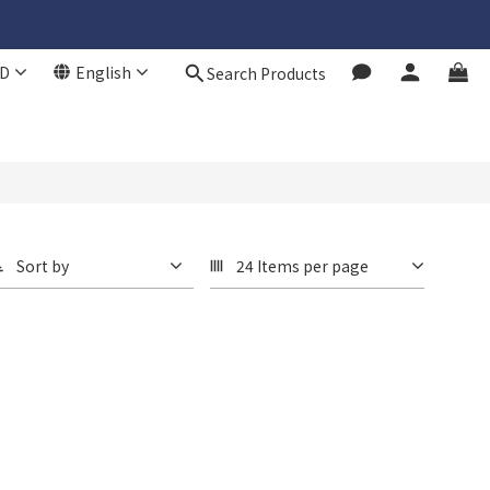
D
English
Search Products
Sort by
24 Items per page