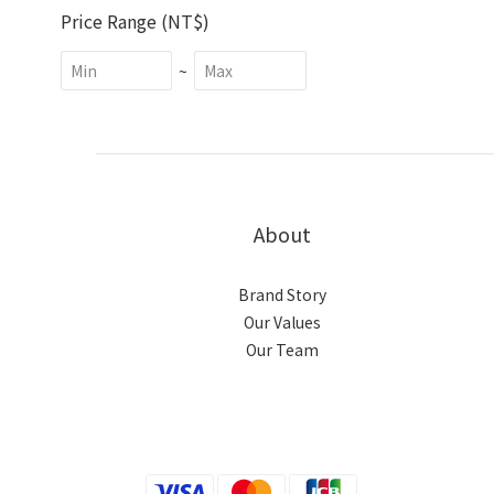
Price Range (NT$)
~
About
Brand Story
Our Values
Our Team