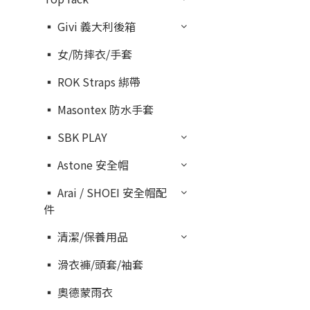
▪︎ Givi 義大利後箱
▪︎ 女/防摔衣/手套
▪︎ ROK Straps 綁帶
▪︎ Masontex 防水手套
▪︎ SBK PLAY
▪︎ Astone 安全帽
▪︎ Arai / SHOEI 安全帽配
件
▪︎ 清潔/保養用品
▪︎ 滑衣褲/頭套/袖套
▪︎ 奧德蒙雨衣