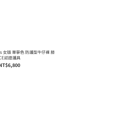
jeans 女版 單寧色 防護型牛仔褲 膝
CE認證護具
NT$6,800