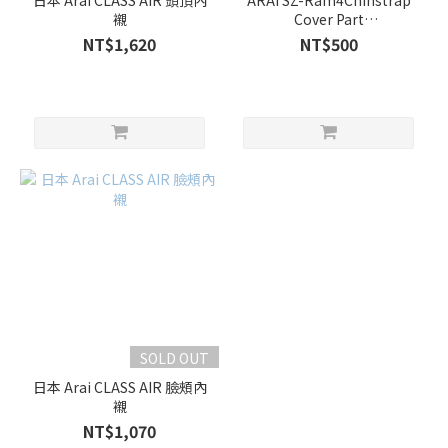
日本 Arai CLASS AIR 頭頂內
ARAI SZ-Ram4Chinstrap
襯
Cover Part
NO.075514（5514）
NT$1,620
NT$500
SOLD OUT
日本 Arai CLASS AIR 臉頰內
襯
NT$1,070