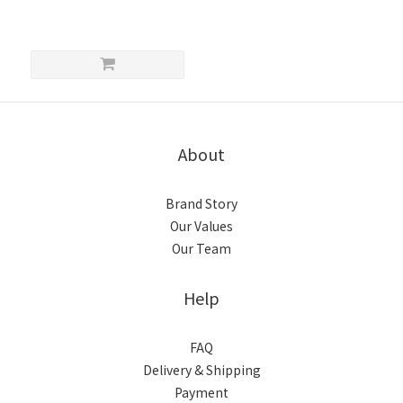
About
Brand Story
Our Values
Our Team
Help
FAQ
Delivery & Shipping
Payment