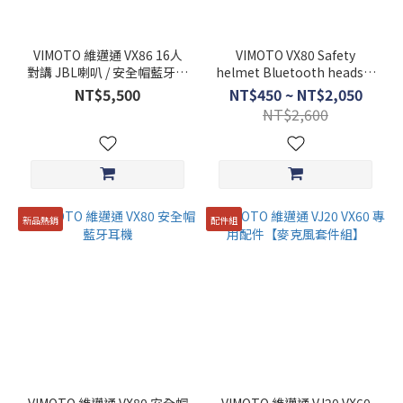
VIMOTO 維邁通 VX86 16人
VIMOTO VX80 Safety
對講 JBL喇叭 / 安全帽藍牙耳
helmet Bluetooth headset
機 業界首創雲端通訊對講 /
special accessory set
NT$5,500
NT$450 ~ NT$2,050
NT$2,600
新品熱銷
配件組